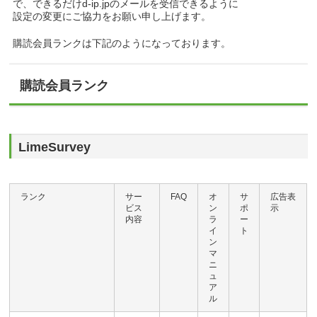
で、できるだけd-ip.jpのメールを受信できるように
設定の変更にご協力をお願い申し上げます。
購読会員ランクは下記のようになっております。
購読会員ランク
LimeSurvey
ランク
サー
FAQ
オ
サ
広告表
ビス
ン
ポ
示
内容
ラ
ー
イ
ト
ン
マ
ニ
ュ
ア
ル