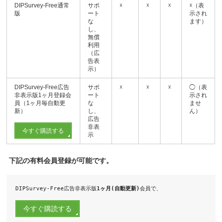
DIPSurvey-Free通常
サポ
☓
☓
☓
☓（表
版
ート
示され
な
ます）
し、
無償
利用
（広
告表
示）
DIPSurvey-Free広告
サポ
☓
☓
☓
◯（表
非表示版1ヶ月登録会
ート
示され
員（1ヶ月毎自動更
な
ませ
新）
し、
ん）
広告
非表
示
下記の有料会員登録が可能です。
DIPSurvey-Free広告非表示版
1ヶ月(自動更新)
会員で、